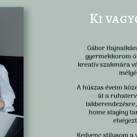
Ki vagy
Gábor Hajnalkán
gyermekkorom ót
kreatív szakmára v
mélyé
A húszas éveim köz
át a ruhaterv
lakberendezésre,
home staging ta
elvégez
Kedvenc stílusom a v