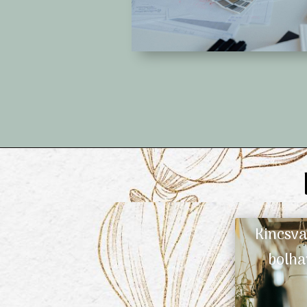
Kincsva
bolha