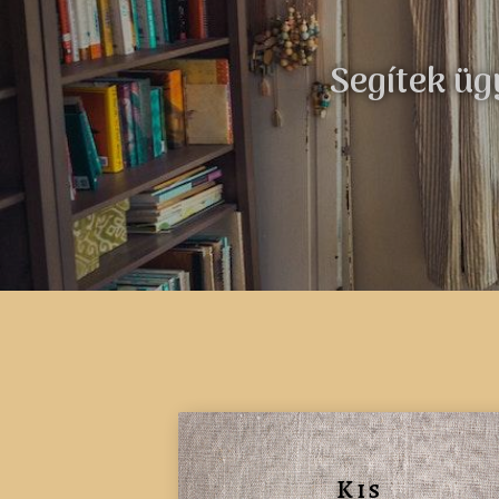
Segítek üg
Kis