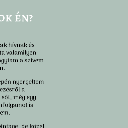
ok én?
ak hívnak és
a valamilyen
ágytam a szívem
n.
epén nyergeltem
ezésről a
 sőt, még egy
nfolyamot is
tem.
intage, de közel