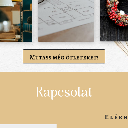
Mutass még ötleteket!
Kapcsolat
Elér