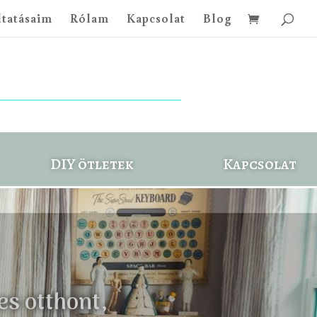
ltatásaim
Rólam
Kapcsolat
Blog
DIY ötletek
Kapcsolat
s otthont,