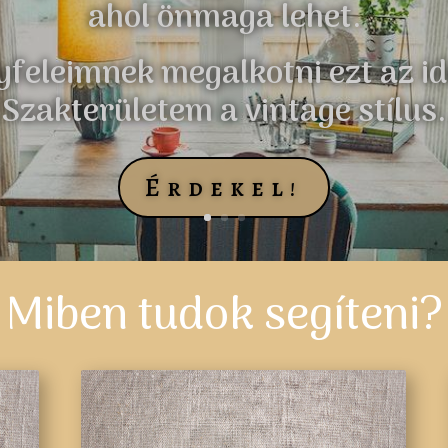
ahol önmaga lehet.
yfeleimnek megalkotni ezt az ide
Szakterületem a vintage stílus.
Érdekel!
Miben tudok segíteni?