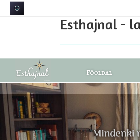
Esthajnal - l
Főoldal
Mindenki 