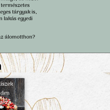
 természetes
eges tárgyak is,
 lakás egyedi
.
az álomotthon?
n
díszek
nden
zakra