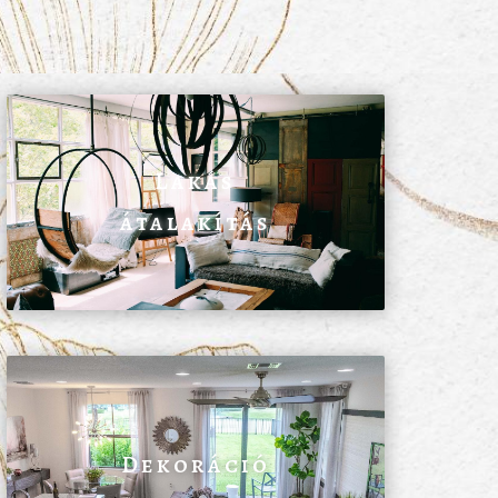
Lakás
átalakítás
Dekoráció