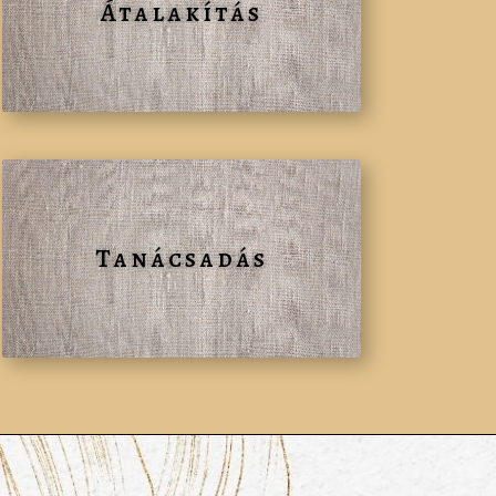
Átalakítás
Tanácsadás