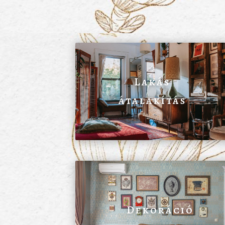
Lakás
átalakítás
Dekoráció