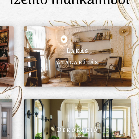
Ízelítő munkáimból
Lakás
átalakítás
Dekoráció