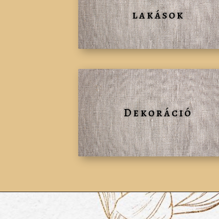
lakások
Dekoráció