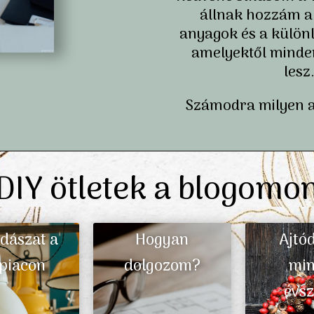
állnak hozzám a
anyagok és a különl
amelyektől minden
lesz
Számodra milyen 
DIY ötletek a blogomo
dászat a
Hogyan
Ajtó
piacon
dolgozom?
mi
évs