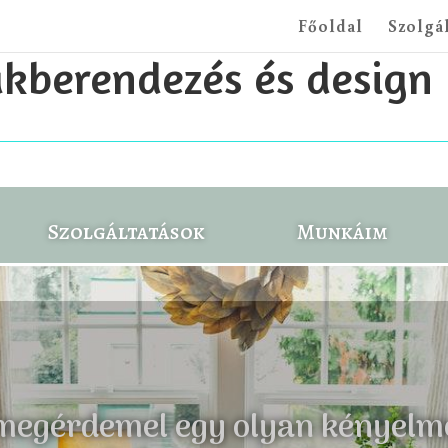
Főoldal
Szolgá
akberendezés és design
Szolgáltatások
Munkáim
megérdemel egy olyan kényelme