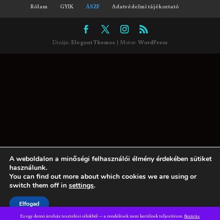
Rólam
GYIK
ÁSZF
Adatvédelmi tájékoztató
Dizájn:
Elegant Themes
| Motor:
WordPress
A weboldalon a minőségi felhasználói élmény érdekében sütiket
használunk.
You can find out more about which cookies we are using or
switch them off in
settings
.
Elfogad
Ez egy demó áruház tesztelési célokból — a rendelések nem kerülnek teljesítésre.
Bezárás