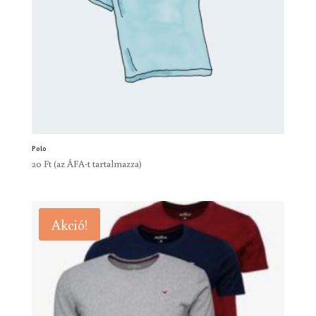
Polo
20
Ft
(az ÁFA-t tartalmazza)
Akció!