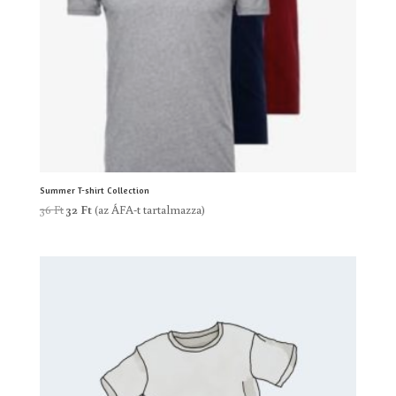
Summer T-shirt Collection
Original
Current
36
Ft
32
Ft
(az ÁFA-t tartalmazza)
price
price
was:
is:
36 Ft.
32 Ft.