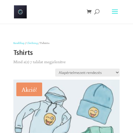
Kezdőlap
/
Clothing
/ Tshirts
Tshirts
Mind a(z) 7 találat megjelenítve
Akció!