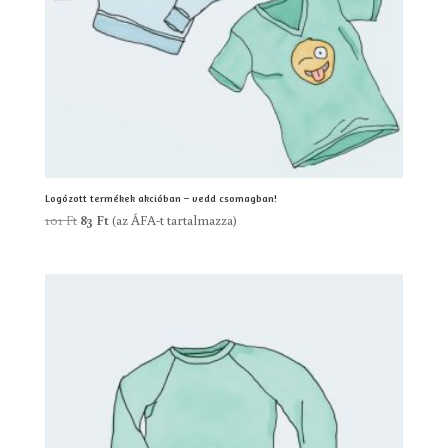
Logózott termékek akcióban – vedd csomagban!
Original
Current
101
Ft
83
Ft
(az ÁFA-t tartalmazza)
price
price
was:
is:
101 Ft.
83 Ft.