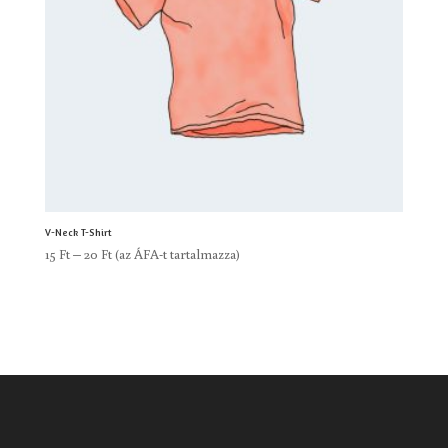
V-Neck T-Shirt
Ártartomány:
15
Ft
–
20
Ft
(az ÁFA-t tartalmazza)
15 Ft
-
20 Ft