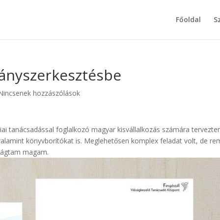
Főoldal
S
ványszerkesztésbe
Nincsenek hozzászólások
giai tanácsadással foglalkozó magyar kisvállalkozás számára tervezt
valamint könyvborítókat is. Meglehetősen komplex feladat volt, de r
igrágtam magam.