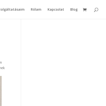
zolgáltatásaim
Rólam
Kapcsolat
Blog
em
emek