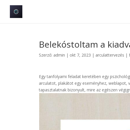
Belekóstoltam a kiad
Szerző:
admin
|
okt 7, 2023
|
arculattervezés
|
Egy tanfolyami feladat keretében egy pszicholó
arculatot, plakátot egy eseményhez, weblapot, 
tapasztalatnak bizonyult, mire az egészen vég