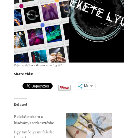
Vajon melyiket választotta az ügyfél?
Share this:
More
Related
Belekóstoltam a
kiadványszerkesztésbe
Egy tanfolyami feladat
keretében egy