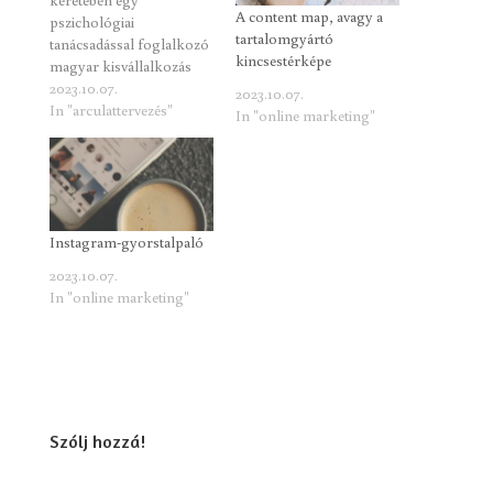
A content map, avagy a
pszichológiai
tartalomgyártó
tanácsadással foglalkozó
kincsestérképe
magyar kisvállalkozás
számára terveztem
2023.10.07.
2023.10.07.
arculatot, plakátot egy
In "arculattervezés"
In "online marketing"
eseményhez, weblapot,
valamint könyvborítókat
is. Meglehetősen
komplex feladat volt, de
remek tapasztalatnak
bizonyult, mire az
Instagram-gyorstalpaló
egészen végigrágtam
2023.10.07.
magam.
In "online marketing"
Szólj hozzá!