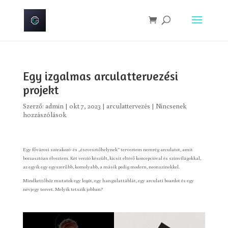
Egy izgalmas arculattervezési
projekt
Szerző:
admin
|
okt 7, 2023
|
arculattervezés
|
Nincsenek
hozzászólások
Egy fővárosi szórakozó- és „észvesztőhelynek” terveztem nemrég arculatot, amit
borzasztóan élveztem. Két verzió készült, kicsit eltérő koncepcióval és színvilágokkal,
az egyik egy egyszerűbb, komolyabb, a másik pedig modern, neonszínekkel.
Mindkettőhöz mutatok egy logót, egy hangulattáblát, egy arculati boardot és egy
névjegy tervet. Melyik tetszik jobban?