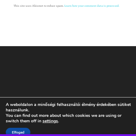
This site uses Akismet to reduce spam.
Learn how your comment data is processed.
A weboldalon a minőségi felhasználói élmény érdekében sütiket
Rólam
GYIK
ÁSZF
Adatvédelmi tájékoztató
használunk.
You can find out more about which cookies we are using or
switch them off in
settings
.
Dizájn:
Elegant Themes
| Motor:
WordPress
Elfogad