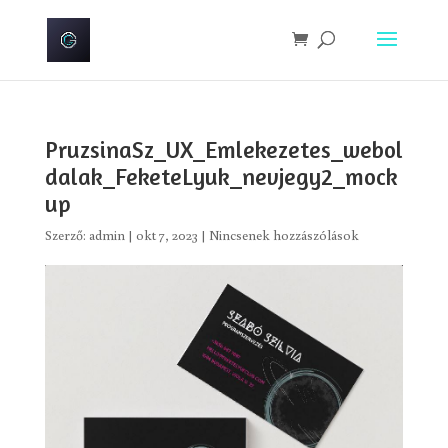
PruzsinaSz_UX_Emlekezetes_webol
dalak_FeketeLyuk_nevjegy2_mock
up
Szerző:
admin
|
okt 7, 2023
|
Nincsenek hozzászólások