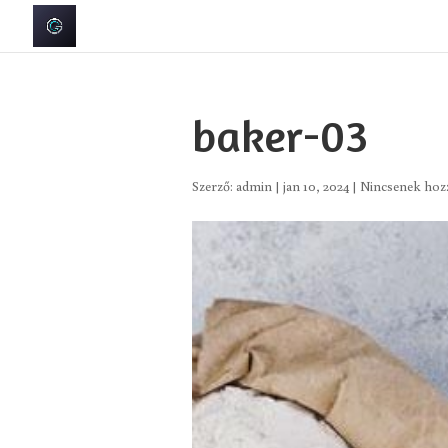
baker-03
Szerző:
admin
|
jan 10, 2024
|
Nincsenek hoz