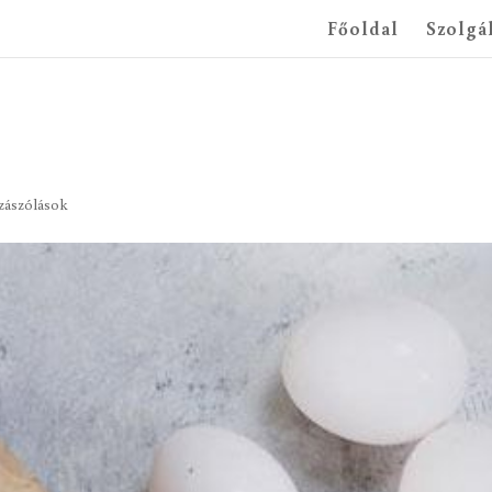
Főoldal
Szolgá
zászólások