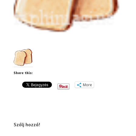
Share this:
More
Szólj hozzá!