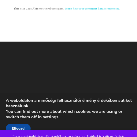
This site uses Akismet to reduce spam.
Learn how your comment data is processed.
A weboldalon a minőségi felhasználói élmény érdekében sütiket
Rólam
GYIK
ÁSZF
Adatvédelmi tájékoztató
használunk.
You can find out more about which cookies we are using or
switch them off in
settings
.
Dizájn:
Elegant Themes
| Motor:
WordPress
Elfogad
Ez egy demó áruház tesztelési célokból — a rendelések nem kerülnek teljesítésre.
Bezárás