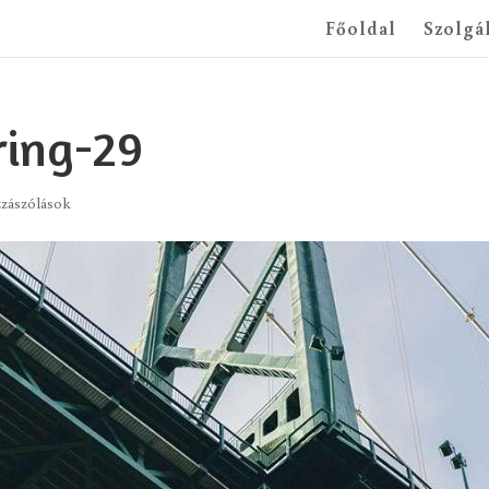
Főoldal
Szolgá
ring-29
zászólások