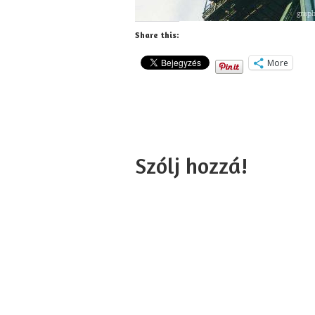
Share this:
More
Szólj hozzá!