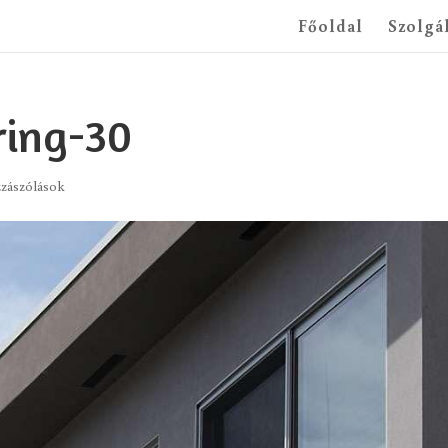
Főoldal
Szolgá
ring-30
zászólások