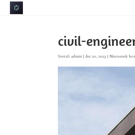
civil-enginee
Szerző:
admin
|
dec 20, 2023
|
Nincsenek hoz