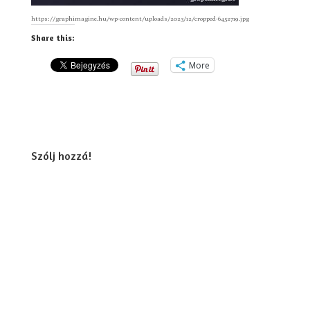
https://graphimagine.hu/wp-content/uploads/2023/12/cropped-6452719.jpg
Share this:
More
Szólj hozzá!