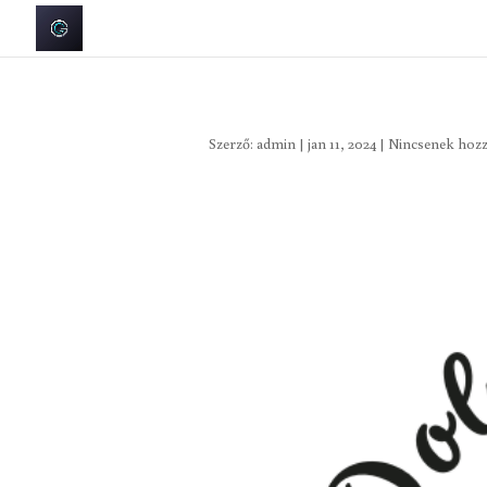
Szerző:
admin
|
jan 11, 2024
|
Nincsenek hoz