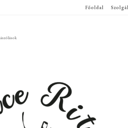
Főoldal
Szolgá
zászólások