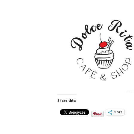
Share this:
More