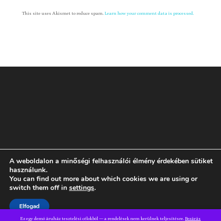
This site uses Akismet to reduce spam.
Learn how your comment data is processed.
A weboldalon a minőségi felhasználói élmény érdekében sütiket
Rólam
GYIK
ÁSZF
Adatvédelmi tájékoztató
használunk.
You can find out more about which cookies we are using or
switch them off in
settings
.
Dizájn:
Elegant Themes
| Motor:
WordPress
Elfogad
Ez egy demó áruház tesztelési célokból — a rendelések nem kerülnek teljesítésre.
Bezárás