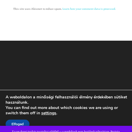
This site uses Akismet to reduce spam.
Learn how your comment data is processed.
A weboldalon a minőségi felhasználói élmény érdekében sütiket
Rólam
GYIK
ÁSZF
Adatvédelmi tájékoztató
használunk.
You can find out more about which cookies we are using or
switch them off in
settings
.
Dizájn:
Elegant Themes
| Motor:
WordPress
Elfogad
Ez egy demó áruház tesztelési célokból — a rendelések nem kerülnek teljesítésre.
Bezárás