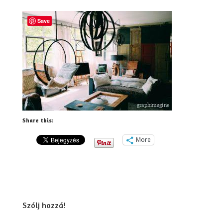
Save
Share this:
More
Szólj hozzá!