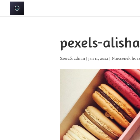
pexels-alish
Szerző:
admin
|
jan 11, 2024
|
Nincsenek hoz