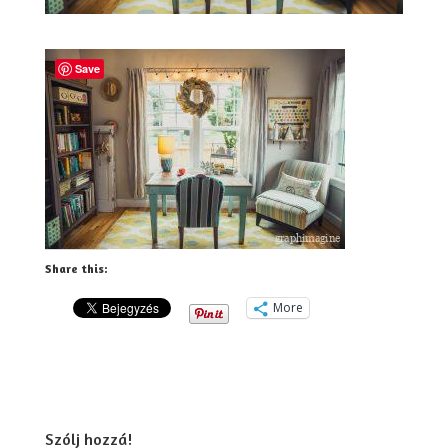
Save
Share this:
More
Szólj hozzá!