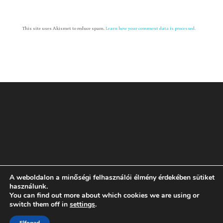
This site uses Akismet to reduce spam.
Learn how your comment data is processed.
A weboldalon a minőségi felhasználói élmény érdekében sütiket
Rólam
GYIK
ÁSZF
Adatvédelmi tájékoztató
használunk.
You can find out more about which cookies we are using or
switch them off in
settings
.
Dizájn:
Elegant Themes
| Motor:
WordPress