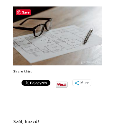
Save
Share this:
More
Szólj hozzá!