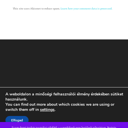
This site uses Akismet to reduce spam.
Learn how your comment data is processed.
A weboldalon a minőségi felhasználói élmény érdekében sütiket
Rólam
GYIK
ÁSZF
Adatvédelmi tájékoztató
használunk.
You can find out more about which cookies we are using or
switch them off in
settings
.
Dizájn:
Elegant Themes
| Motor:
WordPress
Elfogad
Ez egy demó áruház tesztelési célokból — a rendelések nem kerülnek teljesítésre.
Bezárás