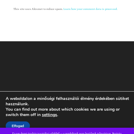
This site uses Akismet to reduce spam.
Learn how your comment data is processed.
A weboldalon a minőségi felhasználói élmény érdekében sütiket
Rólam
GYIK
ÁSZF
Adatvédelmi tájékoztató
használunk.
You can find out more about which cookies we are using or
switch them off in
settings
.
Dizájn:
Elegant Themes
| Motor:
WordPress
Elfogad
Ez egy demó áruház tesztelési célokból — a rendelések nem kerülnek teljesítésre.
Bezárás