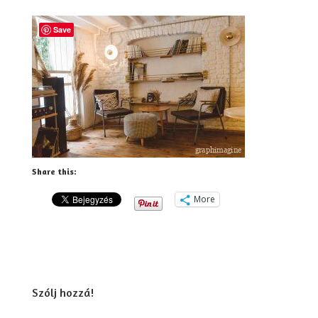
Save
Share this:
More
Szólj hozzá!