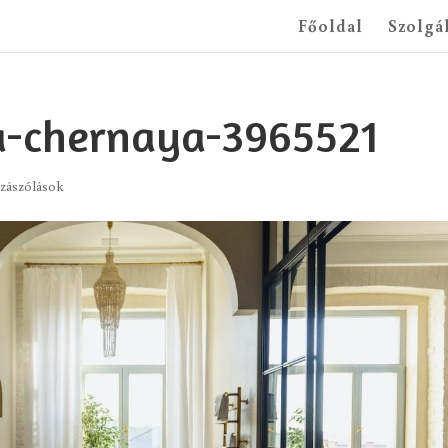
Főoldal
Szolgá
a-chernaya-3965521
zászólások