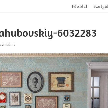
Főoldal
Szolgá
rahubovskiy-6032283
zászólások