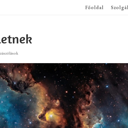
Főoldal
Szolgá
letnek
zászólások