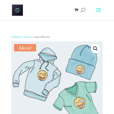
Kezdőlap
/
Clothing
/ Logo Collection
Akció!