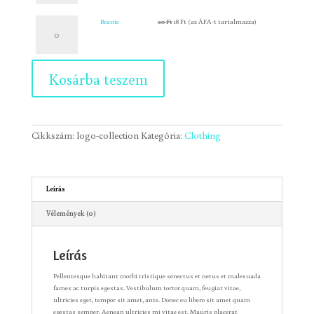
Beanie
Original
Current
Beanie
20
Ft
18
Ft
(az ÁFA-t tartalmazza)
mennyiség
price
price
was:
is:
20 Ft.
18 Ft.
Kosárba teszem
Cikkszám:
logo-collection
Kategória:
Clothing
Leírás
Vélemények (0)
Leírás
Pellentesque habitant morbi tristique senectus et netus et malesuada
fames ac turpis egestas. Vestibulum tortor quam, feugiat vitae,
ultricies eget, tempor sit amet, ante. Donec eu libero sit amet quam
egestas semper. Aenean ultricies mi vitae est. Mauris placerat