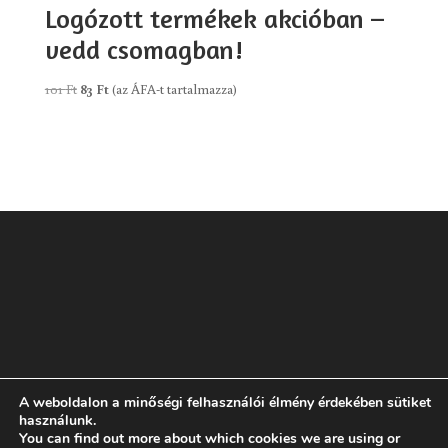
Logózott termékek akcióban –
vedd csomagban!
Original
Current
101
Ft
83
Ft
(az ÁFA-t tartalmazza)
price
price
was:
is:
101 Ft.
83 Ft.
A weboldalon a minőségi felhasználói élmény érdekében sütiket
Rólam
GYIK
ÁSZF
Adatvédelmi tájékoztató
használunk.
You can find out more about which cookies we are using or