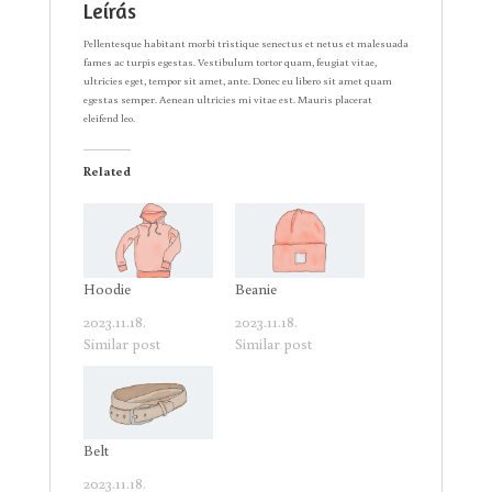
Leírás
Pellentesque habitant morbi tristique senectus et netus et malesuada
fames ac turpis egestas. Vestibulum tortor quam, feugiat vitae,
ultricies eget, tempor sit amet, ante. Donec eu libero sit amet quam
egestas semper. Aenean ultricies mi vitae est. Mauris placerat
eleifend leo.
Related
Hoodie
Beanie
2023.11.18.
2023.11.18.
Similar post
Similar post
Belt
2023.11.18.