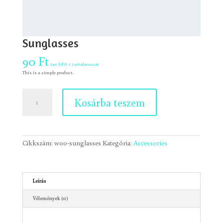
Sunglasses
90
Ft
(az ÁFA-t tartalmazza)
This is a simple product.
Sunglasses
Kosárba teszem
mennyiség
Cikkszám:
woo-sunglasses
Kategória:
Accessories
Leírás
Vélemények (0)