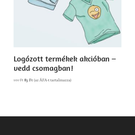
Logózott termékek akcióban –
vedd csomagban!
Original
Current
101
Ft
83
Ft
(az ÁFA-t tartalmazza)
price
price
was:
is:
101 Ft.
83 Ft.