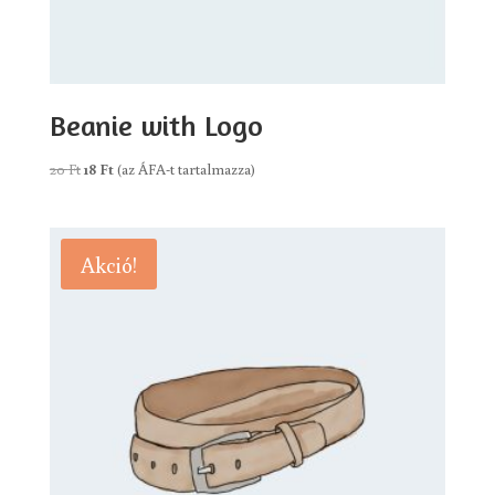
Beanie with Logo
Original
Current
20
Ft
18
Ft
(az ÁFA-t tartalmazza)
price
price
was:
is:
20 Ft.
18 Ft.
Akció!