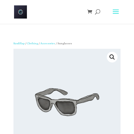
Kezdőlap
/
Clothing
/
Accessories
/ Sunglasses