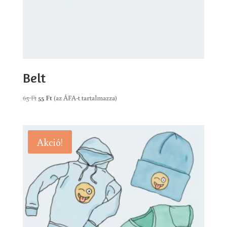
Belt
Original
Current
65
Ft
55
Ft
(az ÁFA-t tartalmazza)
price
price
was:
is:
65 Ft.
55 Ft.
Akció!