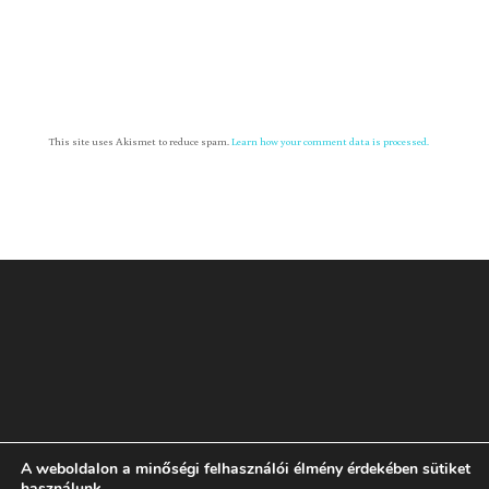
This site uses Akismet to reduce spam.
Learn how your comment data is processed.
A weboldalon a minőségi felhasználói élmény érdekében sütiket
Rólam
GYIK
ÁSZF
Adatvédelmi tájékoztató
használunk.