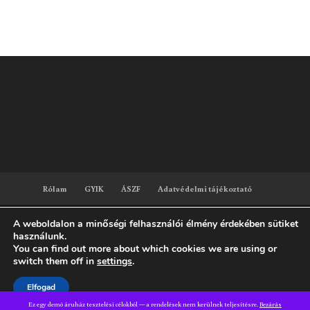
Rólam
GYIK
ÁSZF
Adatvédelmi tájékoztató
A weboldalon a minőségi felhasználói élmény érdekében sütiket
használunk.
Dizájn:
Elegant Themes
| Motor:
WordPress
You can find out more about which cookies we are using or
switch them off in
settings
.
Elfogad
Ez egy demó áruház tesztelési célokból — a rendelések nem kerülnek teljesítésre.
Bezárás