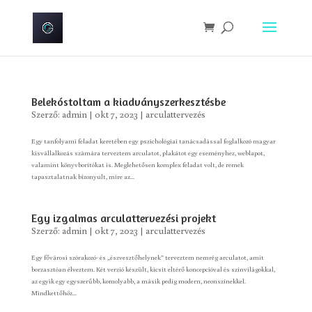
Belekóstoltam a kiadványszerkesztésbe
Szerző:
admin
|
okt 7, 2023
|
arculattervezés
Egy tanfolyami feladat keretében egy pszichológiai tanácsadással foglalkozó magyar
kisvállalkozás számára terveztem arculatot, plakátot egy eseményhez, weblapot,
valamint könyvborítókat is. Meglehetősen komplex feladat volt, de remek
tapasztalatnak bizonyult, mire az...
Egy izgalmas arculattervezési projekt
Szerző:
admin
|
okt 7, 2023
|
arculattervezés
Egy fővárosi szórakozó- és „észvesztőhelynek” terveztem nemrég arculatot, amit
borzasztóan élveztem. Két verzió készült, kicsit eltérő koncepcióval és színvilágokkal,
az egyik egy egyszerűbb, komolyabb, a másik pedig modern, neonszínekkel.
Mindkettőhöz...